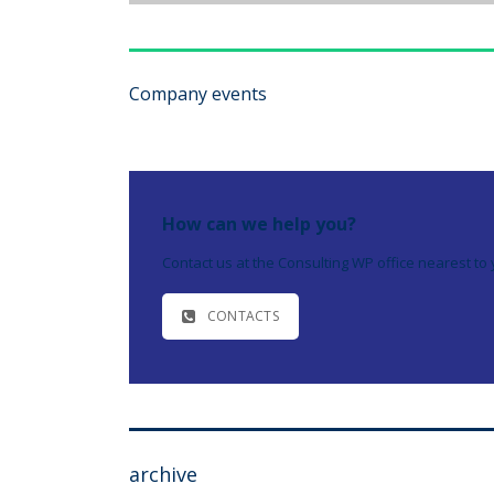
Company events
How can we help you?
Contact us at the Consulting WP office nearest to 
CONTACTS
archive