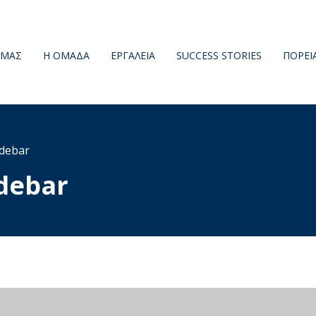
 ΜΑΣ
Η ΟΜΆΔΑ
ΕΡΓΑΛΕΊΑ
SUCCESS STORIES
ΠΟΡΕΙ
idebar
idebar