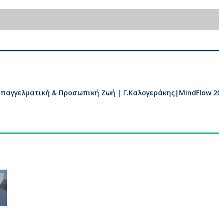
Επαγγελματική & Προσωπική Ζωή | Γ.Καλογεράκης|MindFlow 2