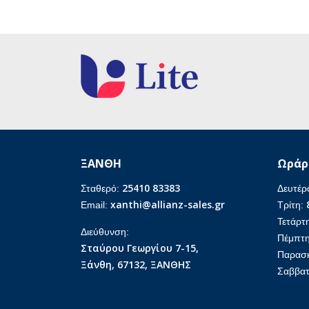
ΞΑΝΘΗ
Ωράρ
25410 83383
Σταθερό:
Δευτέρ
xanthi@allianz-sales.gr
Email:
Τρίτη:
Τετάρτ
Διεύθυνση:
Πέμπτ
Σταύρου Γεωργίου 7-15,
Παρασ
Ξάνθη, 67132, ΞΑΝΘΗΣ
Σαββατ