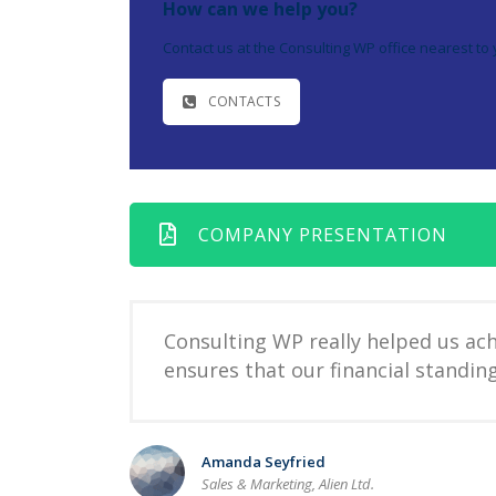
How can we help you?
Contact us at the Consulting WP office nearest to 
CONTACTS
COMPANY PRESENTATION
Consulting WP really helped us achi
ensures that our financial standing
Amanda Seyfried
Sales & Marketing, Alien Ltd.