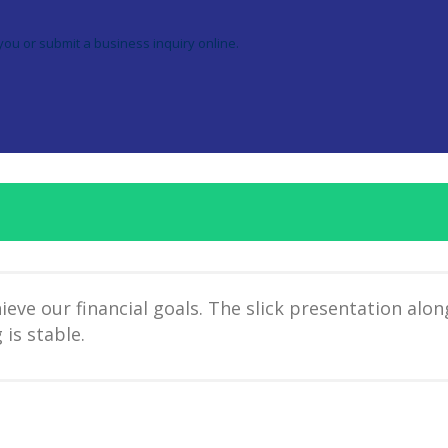
you or submit a business inquiry online.
eve our financial goals. The slick presentation alon
 is stable.